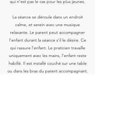
qui n’est pas le cas pour les plus jeunes.
La séance se déroule dans un endroit
calme, et serein avec une musique
relaxante. Le parent peut accompagner
l’enfant durant la séance s’il le désire. Ce
qui rassure l’enfant. Le praticien travaille
uniquement avec les mains, l’enfant reste
habillé. Il est installé couché sur une table
ou dans les bras du parent accompagnant.
Le nombre de séances varie selon les cas,
une seule peut suffire, mais parfois quatre
séances aident davantage à un travail en
profondeur. Chaque personne est
différente et nous nous adaptons au cas par
cas.